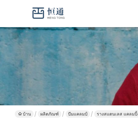
บ้าน
ผลิตภัณฑ์
บีมแคลมป์
รางสแตนเลส แคลมปิ้ง