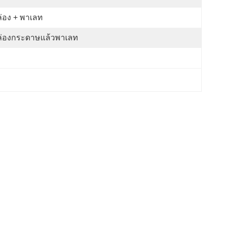
่อง + พาเลท
ล่องกระดาษแล้วพาเลท