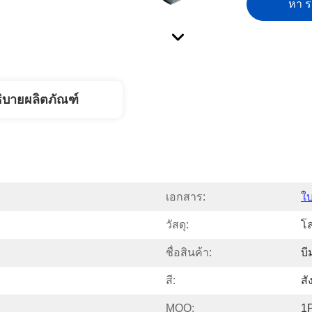
หา รา
ิบายผลิตภัณฑ์
เอกสาร:
ใ
วัสดุ:
โ
ชื่อสินค้า:
บ
สี:
สั
MOQ:
1