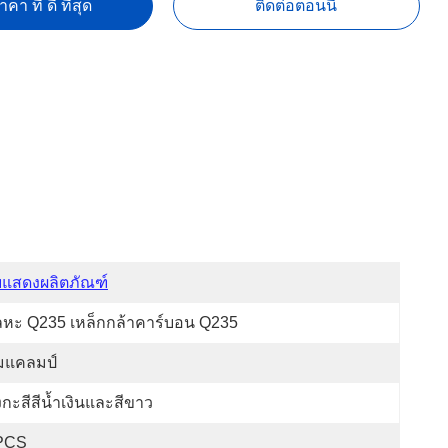
คา ที่ ดี ที่สุด
ติดต่อตอนนี้
บแสดงผลิตภัณฑ์
ลหะ Q235 เหล็กกล้าคาร์บอน Q235
ีมแคลมป์
งกะสีสีน้ำเงินและสีขาว
PCS