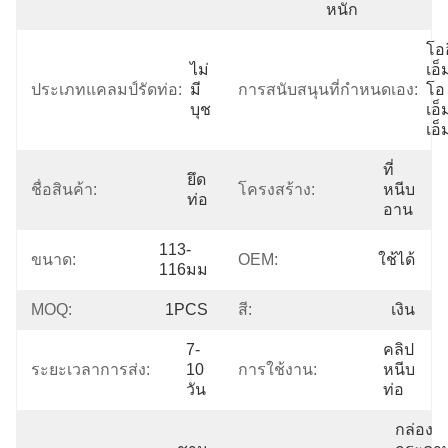
หนัก
โออ
ไม่
เอ็ม
ประเภทแคลมป์รัดท่อ:
มี
การสนับสนุนที่กำหนดเอง:
โอ
บุช
เอ็
เอ็
ที่
ยึด
ชื่อสินค้า:
โครงสร้าง:
หนีบ
ท่อ
อาน
113-
ขนาด:
OEM:
ใช้ได้
116มม
MOQ:
1PCS
สี:
เงิน
7-
คลิป
ระยะเวลาการส่ง:
10 
การใช้งาน:
หนีบ
วัน
ท่อ
กล่อง