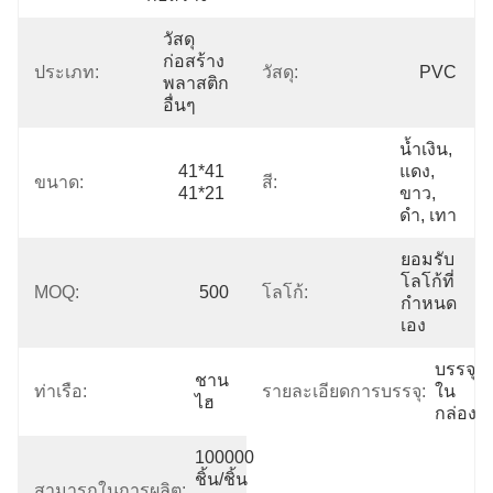
วัสดุ
ก่อสร้าง
ประเภท:
วัสดุ:
PVC
พลาสติก
อื่นๆ
น้ำเงิน, 
41*41 
แดง, 
ขนาด:
สี:
41*21
ขาว, 
ดำ, เทา
ยอมรับ
โลโก้ที่
MOQ:
500
โลโก้:
กำหนด
เอง
บรรจุ
ชาน
ท่าเรือ:
รายละเอียดการบรรจุ:
ใน
ไฮ
กล่อง
100000 
ชิ้น/ชิ้น
สามารถในการผลิต: