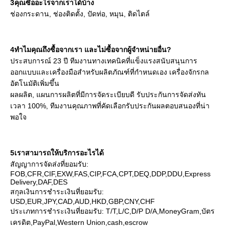
3คุณซื้ออะไรจากเราได้บ้าง
ช่องกระดาน, ช่องติดตั้ง, ปัดท่อ, หมุน, ติดไตล์
4ทําไมคุณถึงซื้อจากเรา และไม่ซื้อจากผู้จําหน่ายอื่น?
ประสบการณ์ 23 ปี ทีมงานทางเทคนิคที่แข็งแรงสนับสนุนการ
ออกแบบและเครื่องมือสําหรับผลิตภัณฑ์ที่กําหนดเอง เครื่องจักรกล
อัตโนมัติเพิ่มขึ้น
ผลผลิต, แผนการผลิตที่มีการจัดระเบียบดี รับประกันการจัดส่งทัน
เวลา 100%, ทีมงานคุณภาพที่คัดเลือกรับประกันผลตอบสนองที่น่า
พอใจ
5เราสามารถให้บริการอะไรได้
สัญญาการจัดส่งที่ยอมรับ: 
FOB,CFR,CIF,EXW,FAS,CIP,FCA,CPT,DEQ,DDP,DDU,Express 
Delivery,DAF,DES
สกุลเงินการชําระเงินที่ยอมรับ: 
USD,EUR,JPY,CAD,AUD,HKD,GBP,CNY,CHF
ประเภทการชําระเงินที่ยอมรับ: T/T,L/C,D/P D/A,MoneyGram,บัตร
เครดิต,PayPal,Western Union,cash,escrow