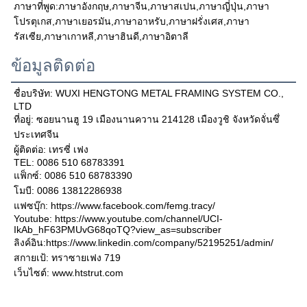
ภาษาที่พูด:ภาษาอังกฤษ,ภาษาจีน,ภาษาสเปน,ภาษาญี่ปุ่น,ภาษา
โปรตุเกส,ภาษาเยอรมัน,ภาษาอาหรับ,ภาษาฝรั่งเศส,ภาษา
รัสเซีย,ภาษาเกาหลี,ภาษาฮินดี,ภาษาอิตาลี
ข้อมูลติดต่อ
ชื่อบริษัท: WUXI HENGTONG METAL FRAMING SYSTEM CO., 
LTD
ที่อยู่: ซอยนานฮู 19 เมืองนานควาน 214128 เมืองวูชิ จังหวัดจั่นซึ่ 
ประเทศจีน
ผู้ติดต่อ: เทรซี่ เฟง
TEL: 0086 510 68783391
แฟ็กซ์: 0086 510 68783390
โมบี: 0086 13812286938
แฟซบุ๊ก: https://www.facebook.com/femg.tracy/
Youtube: https://www.youtube.com/channel/UCI-
IkAb_hF63PMUvG68qoTQ?view_as=subscriber
ลิงค์อิน:
https://www.linkedin.com/company/52195251/admin/
สกายเป้: ทราซายเฟง 719
เว็บไซต์: www.htstrut.com